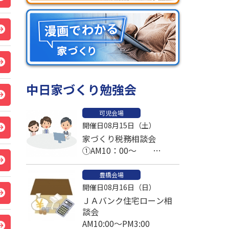
中日家づくり勉強会
可児会場
開催日08月15日（土）
家づくり税務相談会
①AM10：00～
②AM11：00～
③PM1：00～予約済
豊橋会場
開催日08月16日（日）
④PM2：00～
ＪＡバンク住宅ローン相
⑤PM3：00～
談会
AM10:00～PM3:00