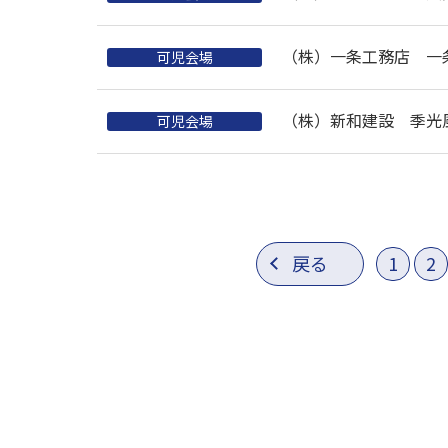
（株）一条工務店 一
可児会場
（株）新和建設 季光
可児会場
戻る
1
2