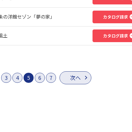
条の洋館セゾン「夢の家」
カタログ請求
風土
カタログ請求
3
4
5
6
7
次へ