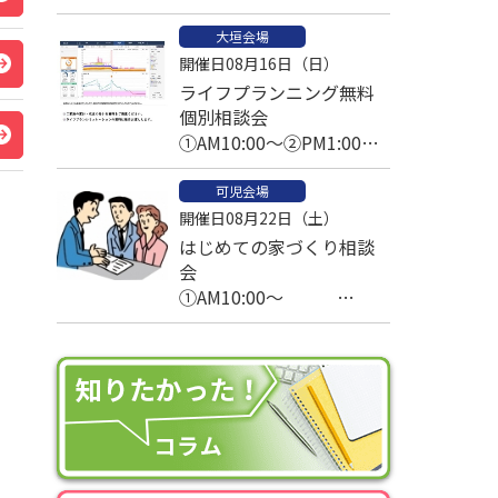
大垣会場
開催日08月16日（日）
ライフプランニング無料
個別相談会
①AM10:00～②PM1:00～
③PM2:30～
可児会場
開催日08月22日（土）
はじめての家づくり相談
会
①AM10:00～
②AM11:00～
③PM1:00～
④PM2:00～
⑤PM3:00～