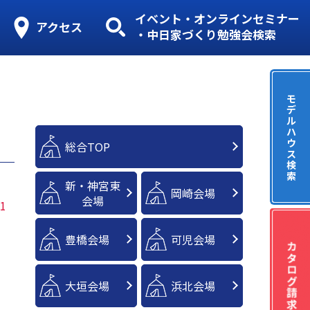
イベント・オンラインセミナー
アクセス
・中日家づくり勉強会検索
モ
デ
ル
ハ
ウ
総合TOP
ス
検
索
新・神宮東
岡崎会場
会場
1
豊橋会場
可児会場
大垣会場
浜北会場