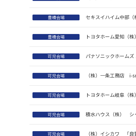
セキスイハイム中部（
豊橋会場
トヨタホーム愛知（株
豊橋会場
パナソニックホームズ
可児会場
（株）一条工務店 i-sm
可児会場
トヨタホーム岐阜（株）
可児会場
積水ハウス（株） シ
可児会場
（株）イシカワ 「良
可児会場