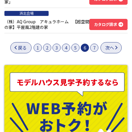
家」
浜北会場
（株）AQ Group アキュラホーム 【超空間
カタログ請求
の家】平屋風2階建の家
戻る
1
2
3
4
5
6
7
次へ