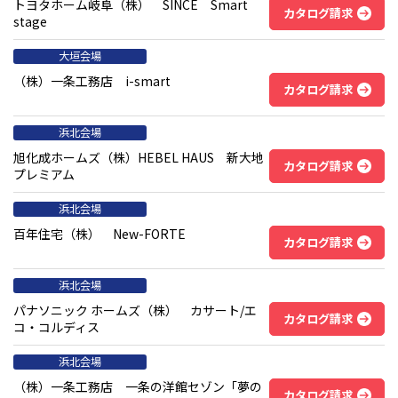
トヨタホーム岐阜（株） SINCE Smart
カタログ請求
stage
大垣会場
（株）一条工務店 i-smart
カタログ請求
浜北会場
旭化成ホームズ（株）HEBEL HAUS 新大地
カタログ請求
プレミアム
浜北会場
百年住宅（株） New-FORTE
カタログ請求
浜北会場
パナソニック ホームズ（株） カサート/エ
カタログ請求
コ・コルディス
浜北会場
（株）一条工務店 一条の洋館セゾン「夢の
カタログ請求