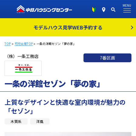
MENU
モデルハウス見学
WEB予約する
TOP
可児会場TOP
一条の洋館セゾン「夢の家」
（株）一条工務店
7番区画
一条の洋館セゾン「夢の家」
上質なデザインと快適な室内環境が魅力の
「セゾン」
木質系
洋風