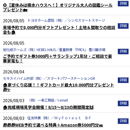
🌻【夏休みは積水ハウスへ！】オリジナル大人の図鑑シール
プレゼント🏡
2026/08/05
トヨタホーム愛知（株）／シンセスマートステージ
来場予約で8,000円分ギフトプレゼント！土地＆間取りの相談
会も🏠
2026/08/05
旭化成ホームズ（株）HEBEL HAUS／重量鉄骨 『FREX』 豊川展示場
ご予約でギフト券5000円＋サランラップ1年分・ご相談で豪
華家電も！
2026/08/04
セキスイハイム中部（株）／スマートパワーステーションGR
🏠家づくり応援！！ギフトカード最大10,000円分プレゼント
🎁✨
2026/08/03
（株）一条工務店／i-smart
🏠完成現場見学会開催！8/15～8/23の期間限定🙌
2026/08/03
住友林業（株）／ＭｙＦｏｒｅｓｔ ＢＦ
🎁🎁🎁WEB予約で選べる特典＋Amazon券5000円分🎫