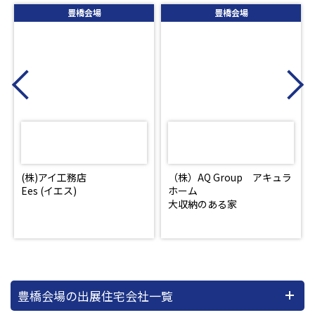
豊橋会場
豊橋会場
Previous
N
(株)アイ工務店
（株）AQ Group アキュラ
Ees (イエス)
ホーム
大収納のある家
豊橋会場の出展住宅会社一覧