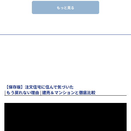
もっと見る
動画で学ぶ！
YouTuberコンテンツ
※本動画はプロモーションを含みます。
【保存版】注文住宅に住んで気づいた
| もう戻れない理由 | 建売＆マンションと徹底比較