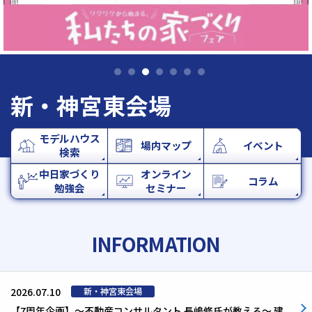
新・神宮東会場
モデルハウス
場内マップ
イベント
検索
中日家づくり
オンライン
コラム
勉強会
セミナー
INFORMATION
2026.07.10
【7周年企画】～不動産コンサルタント 長嶋修氏が教える～ 建