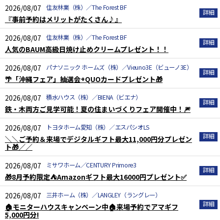
2026/08/07
住友林業（株）／The Forest BF
『事前予約はメリットがたくさん♪』
2026/08/07
住友林業（株）／The Forest BF
人気のBAUM高級日焼け止めクリームプレゼント！！
2026/08/07
パナソニック ホームズ（株）／Vieuno3E（ビューノ3E）
🌴「沖縄フェア」抽選会+QUOカードプレゼント🎁
2026/08/07
積水ハウス（株）／BIENA（ビエナ）
鉄・木両方ご見学可能！夏の住まいづくりフェア開催中！🎆
2026/08/07
トヨタホーム愛知（株）／エスパシオLS
＼＼ご予約＆来場でデジタルギフト最大11,000円分プレゼン
ト🎁／／
2026/08/07
ミサワホーム／CENTURY Primore3
🎁8月予約限定⛺Amazonギフト最大16000円プレゼント✅
2026/08/07
三井ホーム（株）／LANGLEY（ラングレー）
🏠モニターハウスキャンペーン中🏠来場予約でアマギフ
5,000円分!