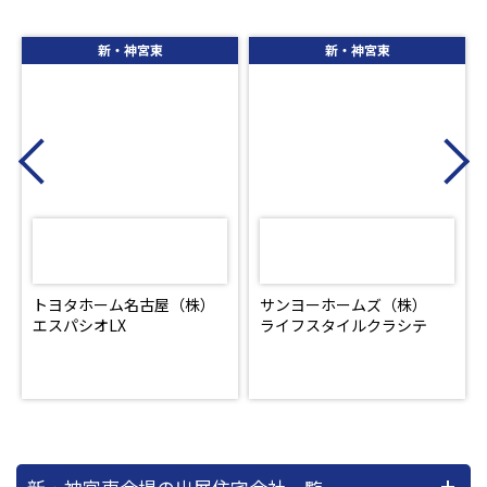
新・神宮東
新・神宮東
Previous
N
トヨタホーム名古屋（株）
サンヨーホームズ（株）
エスパシオLX
ライフスタイルクラシテ