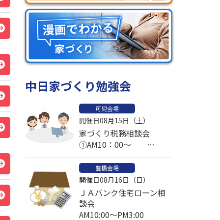
中日家づくり勉強会
可児会場
開催日08月15日（土）
家づくり税務相談会
①AM10：00～
②AM11：00～
③PM1：00～予約済
豊橋会場
開催日08月16日（日）
④PM2：00～
ＪＡバンク住宅ローン相
⑤PM3：00～
談会
AM10:00～PM3:00