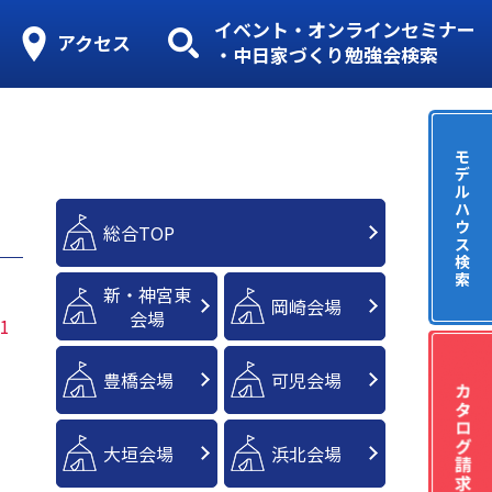
イベント・オンラインセミナー
アクセス
・中日家づくり勉強会検索
モ
デ
ル
ハ
ウ
総合TOP
ス
検
索
新・神宮東
岡崎会場
会場
1
豊橋会場
可児会場
大垣会場
浜北会場