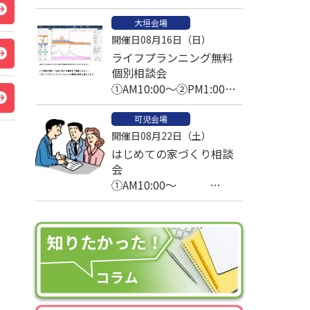
大垣会場
開催日08月16日（日）
ライフプランニング無料
個別相談会
①AM10:00～②PM1:00～
③PM2:30～
可児会場
開催日08月22日（土）
はじめての家づくり相談
会
①AM10:00～
②AM11:00～
③PM1:00～
④PM2:00～
⑤PM3:00～