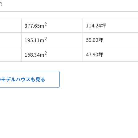
れ
2
114.24坪
377.65m
2
59.02坪
195.11m
2
47.90坪
158.34m
のモデルハウスも見る