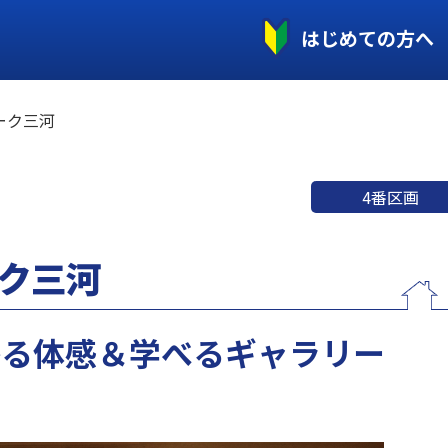
はじめての方へ
ーク三河
4番区画
）
ク三河
かる体感＆学べるギャラリー