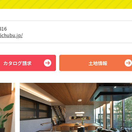
816
6chubu.jp/
カタログ請求
土地情報