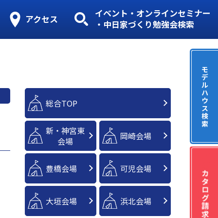
イベント・オンラインセミナー
アクセス
・中日家づくり勉強会検索
モ
デ
ル
ハ
ウ
総合TOP
ス
検
索
新・神宮東
岡崎会場
会場
豊橋会場
可児会場
大垣会場
浜北会場