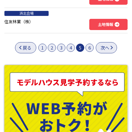
浜北会場
住友林業（株）
土地情報
戻る
1
2
3
4
5
6
次へ