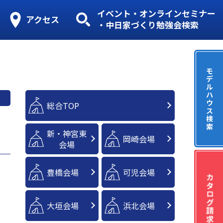
イベント・オンラインセミナー
アクセス
・中日家づくり勉強会検索
モ
デ
ル
ハ
ウ
総合TOP
ス
検
索
新・神宮東
岡崎会場
会場
豊橋会場
可児会場
大垣会場
浜北会場