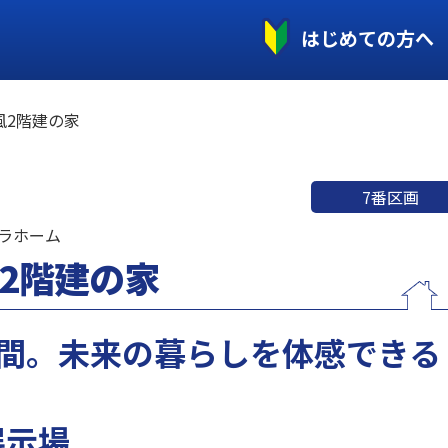
はじめての方へ
風2階建の家
7番区画
ュラホーム
2階建の家
空間。未来の暮らしを体感できる
展示場