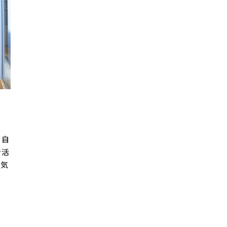
ッ
る自
で活
人気