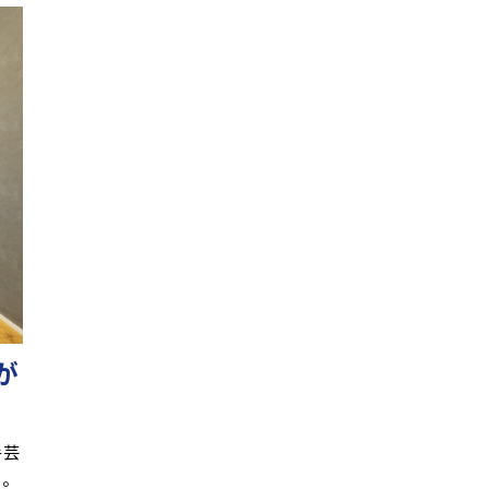
が
手芸
間。