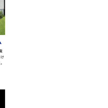
ム
電
だけ
躍。