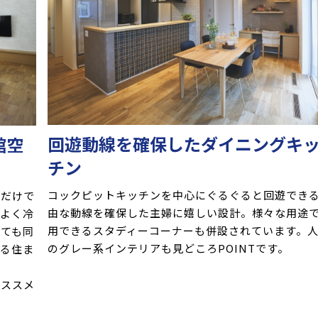
回遊動線を確保したダイニングキ
館空
チン
コックピットキッチンを中心にぐるぐると回遊でき
ムだけで
由な動線を確保した主婦に嬉しい設計。様々な用途
率よく冷
用できるスタディーコーナーも併設されています。
いても同
のグレー系インテリアも見どころPOINTです。
せる住ま
オススメ