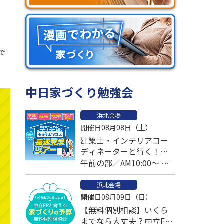
で
中日家づくり勉強会
浜北会場
開催日08月08日（土）
建築士・インテリアコー
ディネーターと行く！モ
デルハウス高速見学ツア
午前の部／AM10:00～ 午
ー
後の部／PM1:00～
浜北会場
開催日08月09日（日）
【無料個別相談】いくら
までなら大丈夫？中立FP