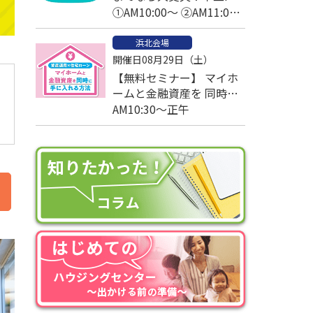
と考える家づくりの予算
①AM10:00～ ②AM11:00
～
浜北会場
開催日08月29日（土）
【無料セミナー】 マイホ
ームと金融資産を 同時に
手に入れる方法
AM10:30～正午