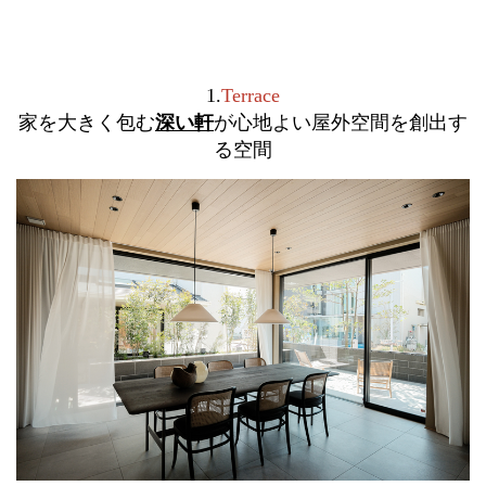
1.
Terrace
家を大きく包む
深い軒
が心地よい屋外空間を
創出す
る空間