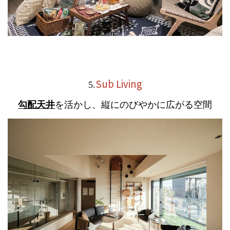
Sub Living
5.
勾配天井
を活かし、縦に
のびやかに広がる空間