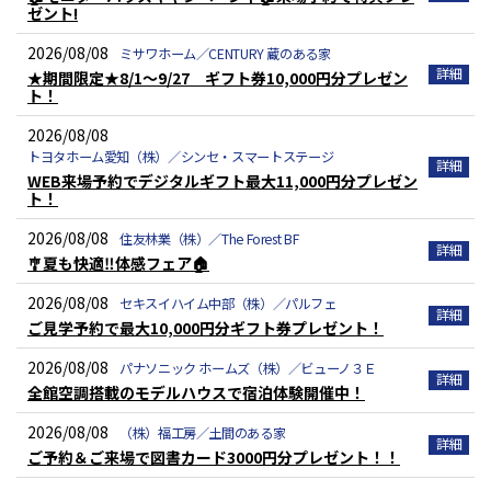
ゼント!
2026/08/08
ミサワホーム／CENTURY 蔵のある家
★期間限定★8/1～9/27 ギフト券10,000円分プレゼン
ト！
2026/08/08
トヨタホーム愛知（株）／シンセ・スマートステージ
WEB来場予約でデジタルギフト最大11,000円分プレゼン
ト！
2026/08/08
住友林業（株）／The Forest BF
🎐夏も快適‼️体感フェア🏠
2026/08/08
セキスイハイム中部（株）／パルフェ
ご見学予約で最大10,000円分ギフト券プレゼント！
2026/08/08
パナソニック ホームズ（株）／ビューノ３Ｅ
全館空調搭載のモデルハウスで宿泊体験開催中！
2026/08/08
（株）福工房／土間のある家
ご予約＆ご来場で図書カード3000円分プレゼント！！