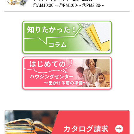
①AM10:00～ ②PM1:00～ ③PM2:30～