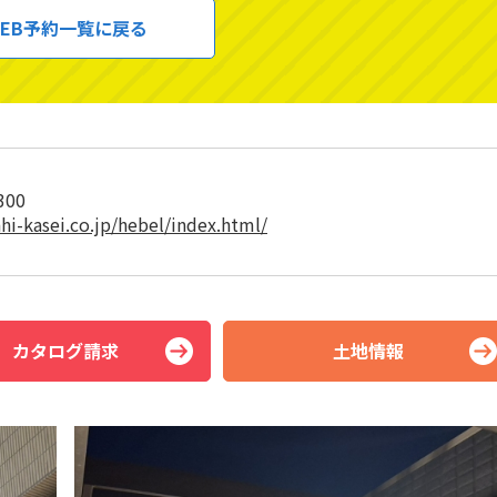
EB予約一覧に戻る
300
hi-kasei.co.jp/hebel/index.html/
カタログ請求
土地情報