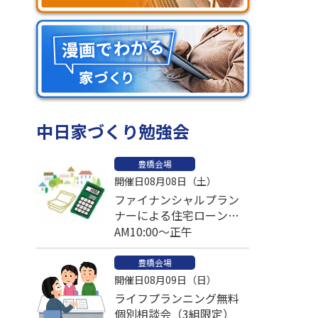
中日家づくり勉強会
豊橋会場
開催日08月08日（土）
ファイナンシャルプラン
ナーによる住宅ローン比
較個別相談会
AM10:00～正午
豊橋会場
開催日08月09日（日）
ライフプランニング無料
個別相談会（3組限定）