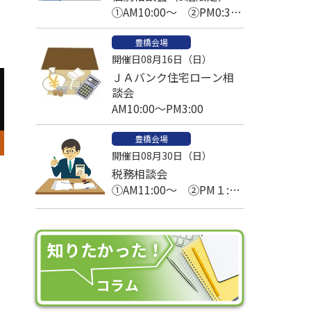
①AM10:00～ ②PM0:30
～ ③PM2:30～
豊橋会場
開催日08月16日（日）
ＪＡバンク住宅ローン相
談会
AM10:00～PM3:00
豊橋会場
開催日08月30日（日）
税務相談会
①AM11:00～ ②PM１:00
～ ③PM2：00～
④PM3：00～