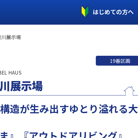
はじめての方へ
 豊川展示場
19番区画
L HAUS
豊川展示場
骨構造が生み出すゆとり溢れる大
ま』『アウトドアリビング』