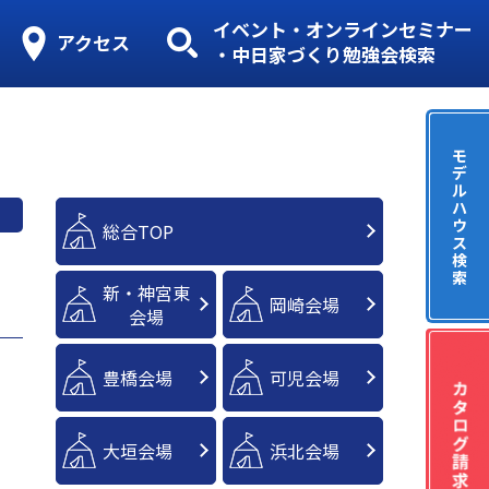
イベント・オンラインセミナー
アクセス
・中日家づくり勉強会検索
モ
デ
ル
ハ
ウ
総合TOP
ス
検
索
新・神宮東
岡崎会場
会場
豊橋会場
可児会場
大垣会場
浜北会場