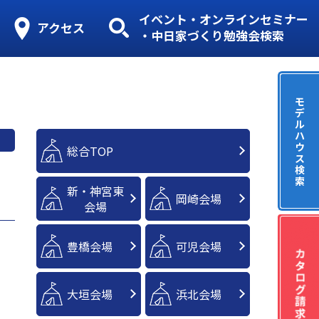
イベント・オンラインセミナー
アクセス
・中日家づくり勉強会検索
モ
デ
ル
ハ
ウ
総合TOP
ス
検
索
新・神宮東
岡崎会場
会場
豊橋会場
可児会場
大垣会場
浜北会場