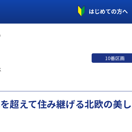
はじめての方へ
）
10番区画
ス
代を超えて住み継げる北欧の美し