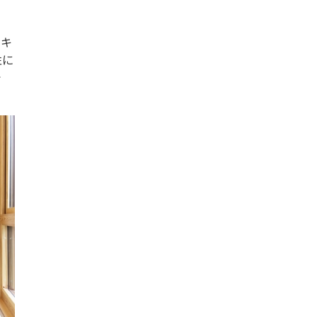
。キ
性に
で