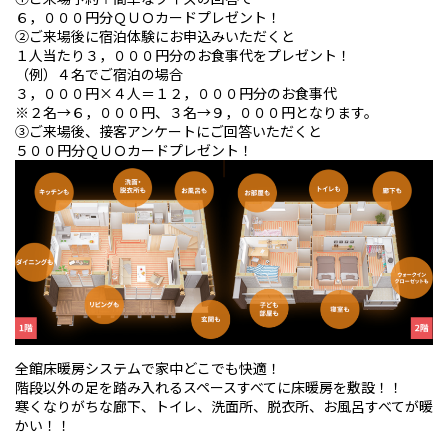
６，０００円分ＱＵＯカードプレゼント！
②ご来場後に宿泊体験にお申込みいただくと
１人当たり３，０００円分のお食事代をプレゼント！
（例）４名でご宿泊の場合
３，０００円×４人＝１２，０００円分のお食事代
※２名→６，０００円、３名→９，０００円となります。
③ご来場後、接客アンケートにご回答いただくと
５００円分ＱＵＯカードプレゼント！
全館床暖房システムで家中どこでも快適！
階段以外の足を踏み入れるスペースすべてに床暖房を敷設！！
寒くなりがちな廊下、トイレ、洗面所、脱衣所、お風呂すべてが暖
かい！！