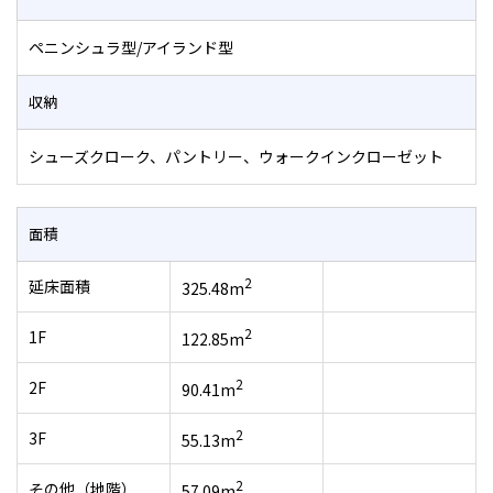
ペニンシュラ型/アイランド型
収納
シューズクローク、パントリー、ウォークインクローゼット
面積
2
延床面積
325.48m
2
1F
122.85m
2
2F
90.41m
2
3F
55.13m
2
その他（地階）
57.09m