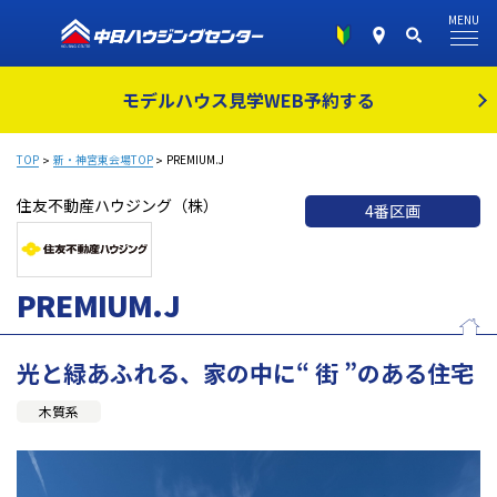
MENU
モデルハウス見学
WEB予約する
TOP
新・神宮東会場TOP
PREMIUM.J
住友不動産ハウジング（株）
4番区画
PREMIUM.J
光と緑あふれる、家の中に“ 街 ”のある住宅
木質系