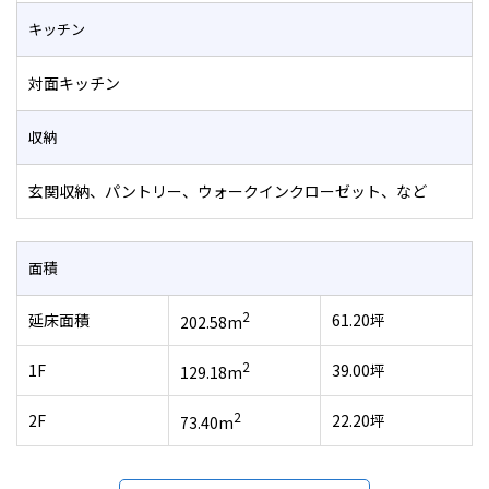
キッチン
対面キッチン
収納
玄関収納、パントリー、ウォークインクローゼット、など
面積
2
延床面積
61.20坪
202.58m
2
1F
39.00坪
129.18m
2
2F
22.20坪
73.40m