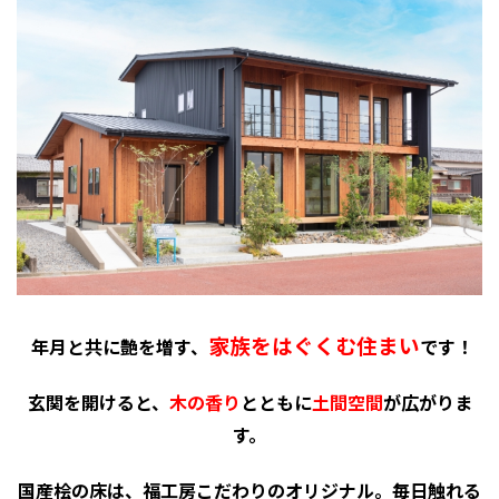
家族をはぐくむ住まい
年月と共に艶を増す、
です！
玄関を開けると、
木の香り
とともに
土間空間
が広がりま
す。
国産桧の床は、福工房こだわりのオリジナル。毎日触れる