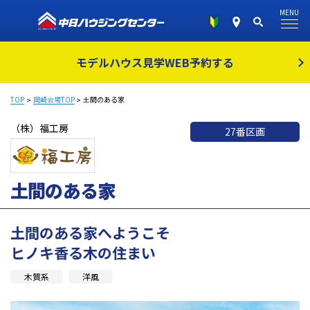
MENU
モデルハウス見学
WEB予約する
TOP
岡崎会場TOP
土間のある家
（株）福工房
27番区画
土間のある家
土間のある家へようこそ
ヒノキ香る木の住まい
木質系
洋風