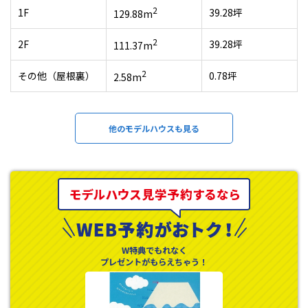
2
1F
39.28坪
129.88m
2
2F
39.28坪
111.37m
2
その他（屋根裏）
0.78坪
2.58m
他のモデルハウスも見る
W特典でもれなく
プレゼントがもらえちゃう！