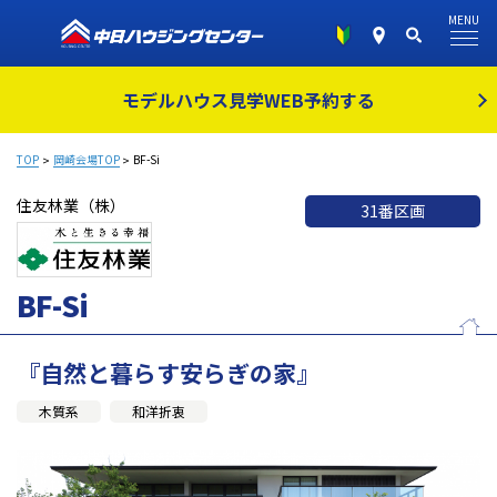
MENU
モデルハウス見学
WEB予約する
TOP
岡崎会場TOP
BF-Si
住友林業（株）
31番区画
BF-Si
『自然と暮らす安らぎの家』
木質系
和洋折衷