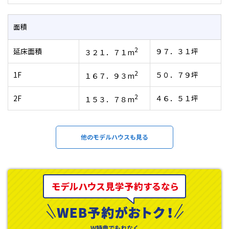
面積
2
延床面積
９７．３１坪
３２１．７１m
2
1F
５０．７９坪
１６７．９３m
2
2F
４６．５１坪
１５３．７８m
他のモデルハウスも見る
W特典でもれなく