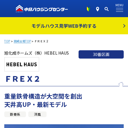
MENU
モデルハウス見学
WEB予約する
TOP
岡崎会場TOP
ＦＲＥＸ２
旭化成ホームズ（株）HEBEL HAUS
30番区画
ＦＲＥＸ２
重量鉄骨構造が大空間を創出
天井高UP・最新モデル
鉄骨系
洋風