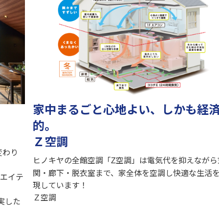
家中まるごと心地よい、しかも経
的。
Ｚ空調
変わり
ヒノキヤの全館空調「
空調」は電気代を抑えながら
Z
関・廊下・脱衣室まで、家全体を空調し快適な生活
リエイテ
現しています！
Ｚ空調
実した