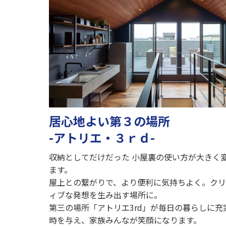
居心地よい第３の場所
-アトリエ・３ｒｄ-
収納としてだけだった 小屋裏の使い方が大きく
ます。
屋上との繋がりで、より便利に気持ちよく。ク
ィブな発想を生み出す場所に。
第三の場所「アトリエ
3rd
」が毎日の暮らしに充
時を与え、家族みんなが笑顔になります。