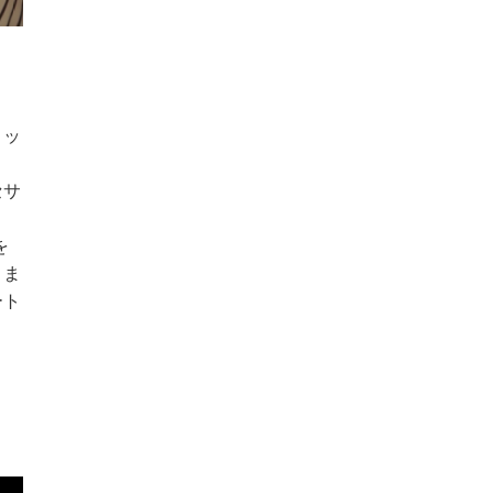
ィッ
セサ
を
、ま
ート