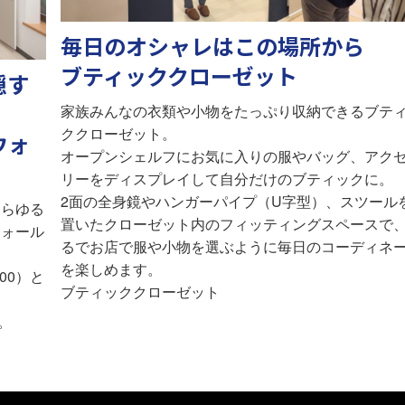
毎日のオシャレはこの場所から
ブティッククローゼット
隠す
家族みんなの衣類や小物をたっぷり収納できるブテ
ククローゼット。
ウォ
オープンシェルフにお気に入りの服やバッグ、アク
リーをディスプレイして自分だけのブティックに。
2面の全身鏡やハンガーパイプ（U字型）、スツール
あらゆる
置いたクローゼット内のフィッティングスペースで
ウォール
るでお店で服や小物を選ぶように毎日のコーディネ
を楽しめます。
00）と
ブティッククローゼット
。