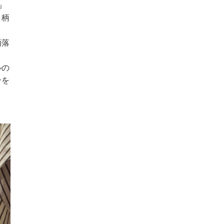
』
目柄
洒落
ルの
ンを
ま