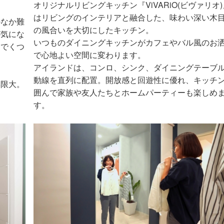
オリジナルリビングキッチン『ViVARiO(ビヴァリオ)
はリビングのインテリアと融合した、味わい深い木
かなか難
の風合いを大切にしたキッチン。
が気にな
いつものダイニングキッチンがカフェやバル風のお
んでくつ
で心地よい空間に変わります。
アイランドは、コンロ、シンク、ダイニングテーブ
動線を直列に配置。開放感と回遊性に優れ、キッチ
無限大。
囲んで家族や友人たちとホームパーティーも楽しめ
す。