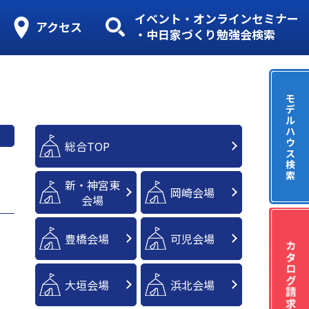
イベント・オンラインセミナー
アクセス
・中日家づくり勉強会検索
モ
デ
ル
ハ
ウ
総合TOP
ス
検
索
新・神宮東
岡崎会場
会場
豊橋会場
可児会場
大垣会場
浜北会場