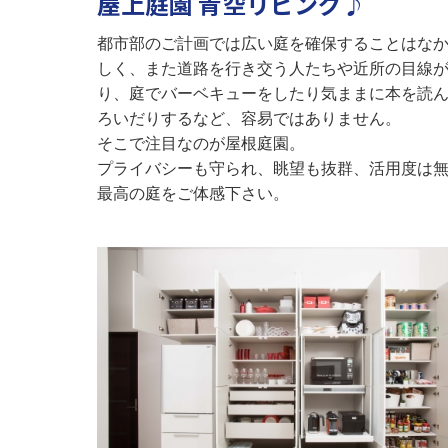
屋上庭園 青空リビング♪
都市部のご計画では広い庭を確保することはな
しく、また道路を行き交う人たちや近所の目線
り、庭でバーベキューをしたり気ままに本を読
ろいだりするなど、
容易ではありません。
そこで注目なのが屋根庭園。
プライバシーも守られ、眺望も抜群、活用度は
最高の庭をご体感下さい。