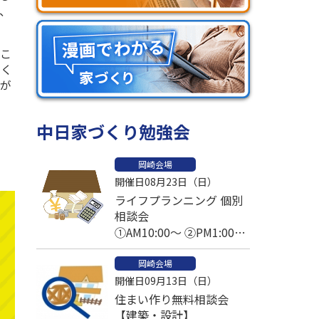
、
すこ
なく
アが
中日家づくり勉強会
岡崎会場
開催日08月23日（日）
ライフプランニング 個別
相談会
①AM10:00～ ②PM1:00～
③PM2:30～
岡崎会場
開催日09月13日（日）
住まい作り無料相談会
【建築・設計】