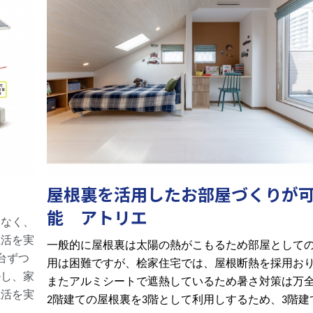
屋根裏を活用したお部屋づくりが
能 アトリエ
はなく、
生活を実
一般的に屋根裏は太陽の熱がこもるため部屋として
台ずつ
用は困難ですが、桧家住宅では、屋根断熱を採用お
ルし、家
またアルミシートで遮熱しているため暑さ対策は万
生活を実
階建ての屋根裏を
階として利用しするため、
階建
2
3
3