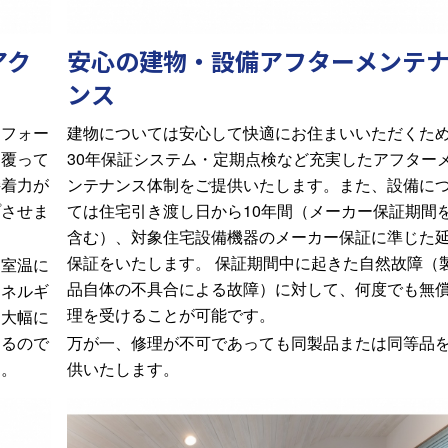
アク
安心の建物・設備アフターメンテ
ンス
アフォー
建物については安心して快適にお住まいいただくた
30
と覆って
年保証システム・定期点検など充実したアフター
接着力が
ンテナンス体制をご提供いたします。また、設備に
10
プさせま
ては住宅引き渡し日から
年間（メーカー保証期間
含む）、対象住宅設備機器のメーカー保証に準じた
保証をいたします。 保証期間中に起きた自然故障（
な室温に
品自体の不具合による故障）に対して、何度でも無
エネルギ
理を受けることが可能です。
も大幅に
するので
万が一、修理が不可であっても同製品または同等品
す。
供いたします。