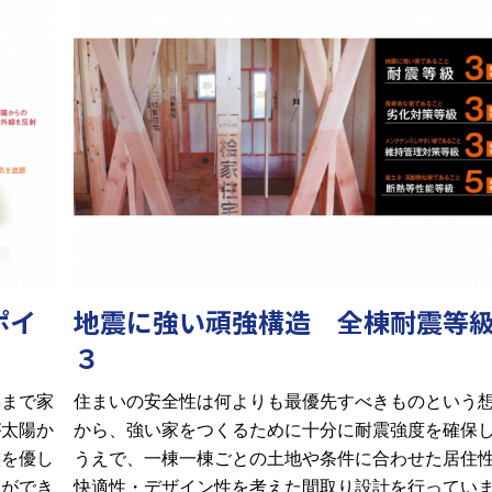
ポイ
地震に強い頑強構造 全棟耐震等
３
隅まで家
住まいの安全性は何よりも最優先すべきものという
が太陽か
から、強い家をつくるために十分に耐震強度を確保
族を優し
うえで、一棟一棟ごとの土地や条件に合わせた居住
とができ
快適性・デザイン性を考えた間取り設計を行ってい