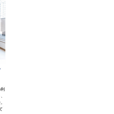
可
の利
り、
全。
て