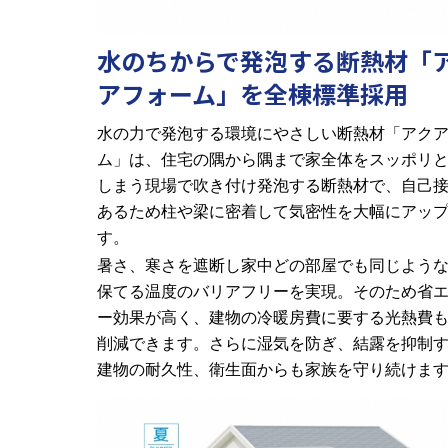
水のちからで発泡する断熱材「
アフォーム」を全棟標準採用
水の力で発泡する環境にやさしい断熱材「アク
ム」は、住宅の隅から隅まで家全体をスッポリ
しまう現場で吹き付け発泡する断熱材で、自己
あるため柱や梁に密着して気密性を大幅にアッ
す。
暑さ、寒さを遮断し家中どの部屋でも同じよう
保てる温度のバリアフリーを実現。そのため省
ー効果が高く、建物の冷暖房費に要する光熱費
削減できます。さらに湿気を防ぎ、結露を抑制
建物の耐久性、衛生面からも家族を守り続けま