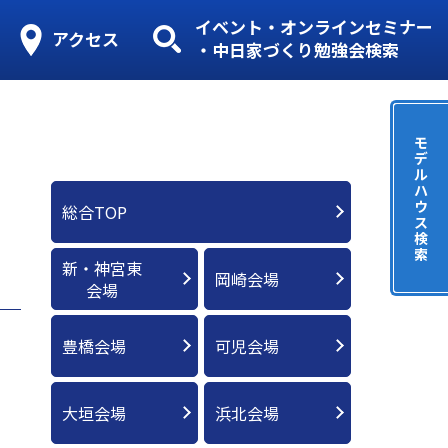
イベント・オンラインセミナー
アクセス
・中日家づくり勉強会検索
モ
デ
ル
ハ
ウ
総合TOP
ス
検
索
新・神宮東
岡崎会場
会場
豊橋会場
可児会場
大垣会場
浜北会場