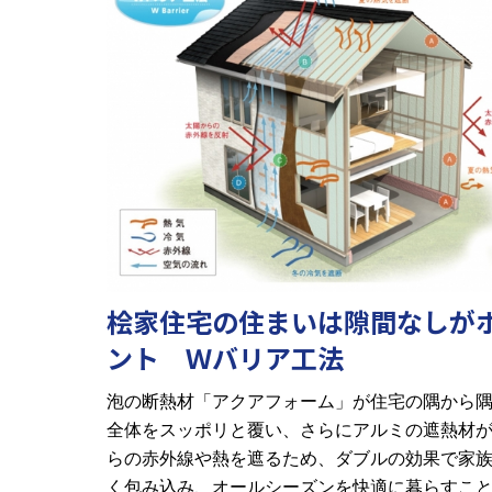
桧家住宅の住まいは隙間なしが
ント Ｗバリア工法
泡の断熱材「アクアフォーム」が住宅の隅から
全体をスッポリと覆い、さらに
アルミの遮熱材
らの赤外線や熱を遮るため、ダブルの効果で家
く包み込み、オールシーズンを快適に暮らすこ