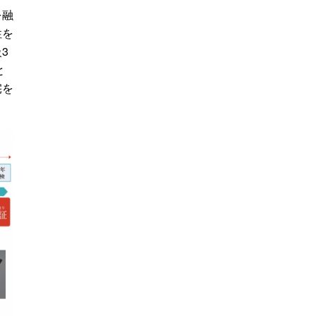
を融
性を
3
級
と
宅を