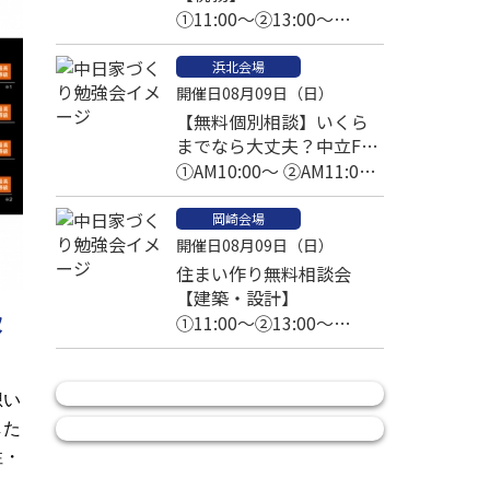
①11:00～②13:00～
③14:00～④15:00～
浜北会場
開催日08月09日（日）
【無料個別相談】いくら
までなら大丈夫？中立FP
と考える家づくりの予算
①AM10:00～ ②AM11:00
～
岡崎会場
開催日08月09日（日）
住まい作り無料相談会
【建築・設計】
級
①11:00～②13:00～
③14:00～④15:00～
想い
した
性・
ま