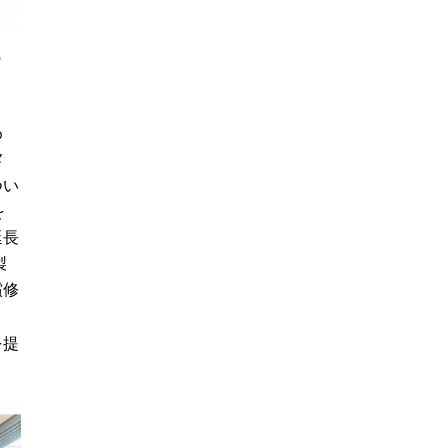
ナ
め
メ
つい
を
延長
製
償修
を提