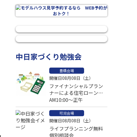
中日家づくり勉強会
豊橋会場
開催日08月08日（土）
ファイナンシャルプラン
ナーによる住宅ローン比
較個別相談会
AM10:00～正午
可児会場
開催日08月08日（土）
ライフプランニング無料
個別相談会