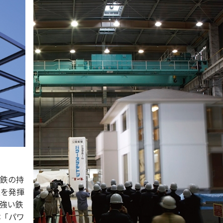
。鉄の持
性を発揮
強い鉄
体「パワ