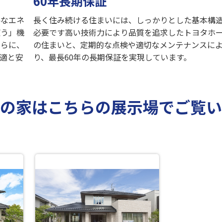
60年長期保証
要なエネ
長く住み続ける住まいには、しっかりとした基本構
使う」機
必要です高い技術力により品質を追求したトヨタホ
さらに、
の住まいと、定期的な点検や適切なメンテナンスに
適と安
り、最長60年の長期保証を実現しています。
）の家はこちらの展示場でご覧い