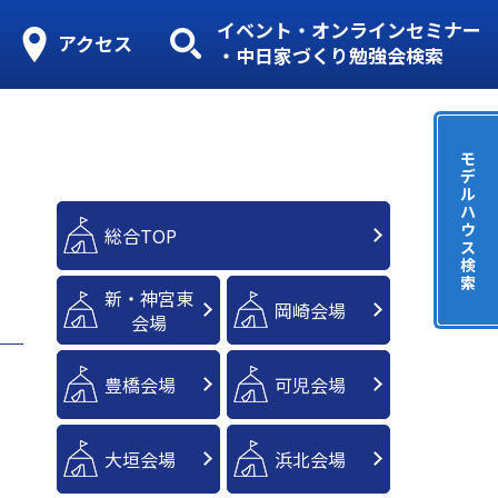
イベント・オンラインセミナー
アクセス
・中日家づくり勉強会検索
モ
デ
ル
ハ
ウ
総合TOP
ス
検
索
新・神宮東
岡崎会場
会場
豊橋会場
可児会場
大垣会場
浜北会場