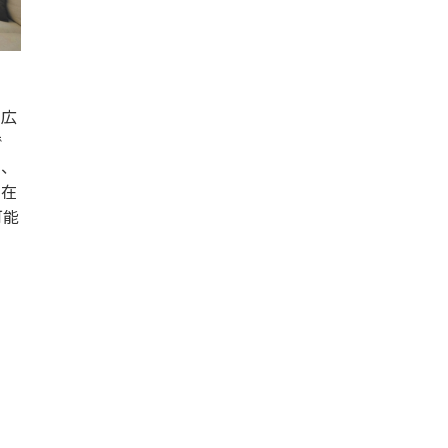
に広
で
ら、
自在
可能