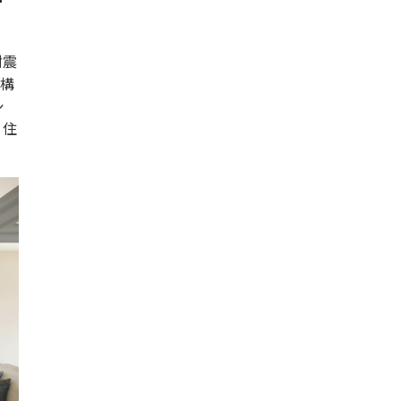
耐震
な構
シ
く住