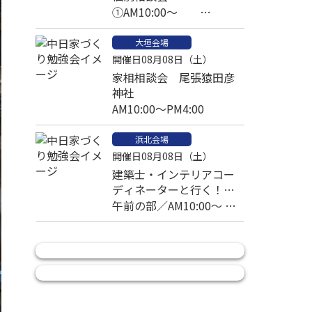
①AM10:00～
②PM1:00～予約済
大垣会場
③PM2:30～
開催日08月08日（土）
家相相談会 尾張猿田彦
神社
AM10:00～PM4:00
浜北会場
開催日08月08日（土）
建築士・インテリアコー
ディネーターと行く！モ
デルハウス高速見学ツア
午前の部／AM10:00～ 午
ー
後の部／PM1:00～