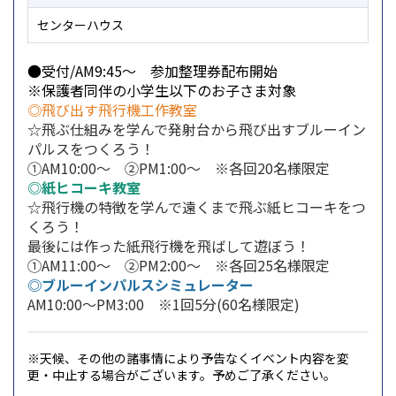
センターハウス
●受付/AM9:45～ 参加整理券配布開始
※保護者同伴の小学生以下のお子さま対象
◎飛び出す飛行機工作教室
☆飛ぶ仕組みを学んで発射台から飛び出すブルーイン
パルスをつくろう！
①AM10:00～ ②PM1:00～ ※各回20名様限定
◎紙ヒコーキ教室
☆飛行機の特徴を学んで遠くまで飛ぶ紙ヒコーキをつ
くろう！
最後には作った紙飛行機を飛ばして遊ぼう！
①AM11:00～ ②PM2:00～ ※各回25名様限定
◎ブルーインパルスシミュレーター
AM10:00～PM3:00 ※1回5分(60名様限定)
※天候、その他の諸事情により予告なくイベント内容を変
更・中止する場合がございます。予めご了承ください。