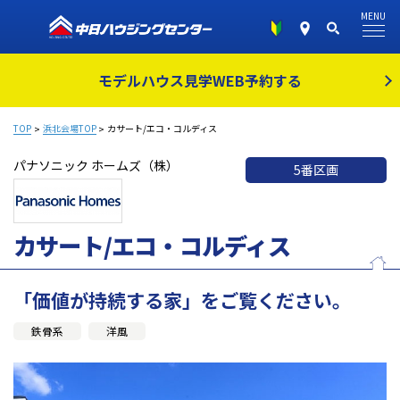
MENU
モデルハウス見学
WEB予約する
TOP
浜北会場TOP
カサート/エコ・コルディス
パナソニック ホームズ（株）
5番区画
カサート/エコ・コルディス
「価値が持続する家」をご覧ください。
鉄骨系
洋風