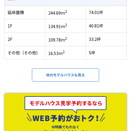
2
延床面積
74.01坪
244.69m
2
1F
40.81坪
134.91m
2
2F
33.2坪
109.78m
2
その他（その他）
5坪
16.53m
他のモデルハウスも見る
W特典でもれなく