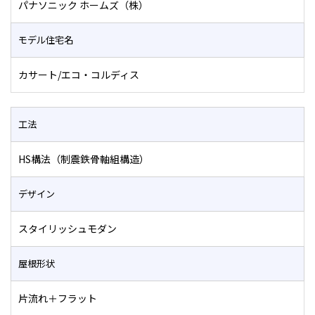
パナソニック ホームズ（株）
モデル住宅名
カサート/エコ・コルディス
工法
HS構法（制震鉄骨軸組構造）
デザイン
スタイリッシュモダン
屋根形状
片流れ＋フラット