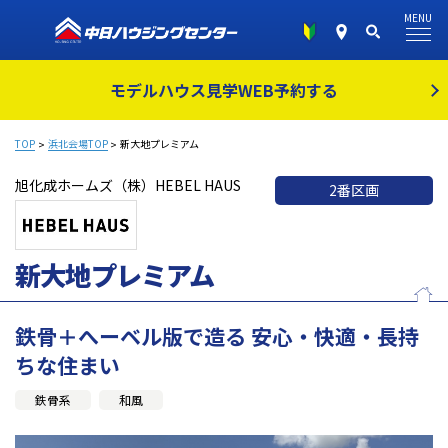
MENU
モデルハウス見学
WEB予約する
TOP
浜北会場TOP
新大地プレミアム
旭化成ホームズ（株）HEBEL HAUS
2番区画
新大地プレミアム
鉄骨＋へーベル版で造る 安心・快適・長持
ちな住まい
鉄骨系
和風