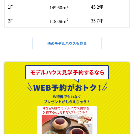
2
1F
45.2坪
149.60m
2
2F
35.7坪
118.08m
他のモデルハウスも見る
W特典でもれなく
プレゼントがもらえちゃう！