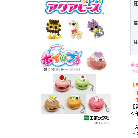
全
つ
【
午
午
【
＜
・
AM
・