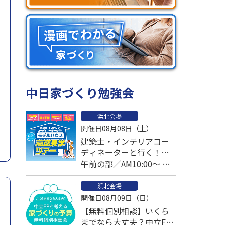
中日家づくり勉強会
浜北会場
開催日08月08日（土）
建築士・インテリアコー
ディネーターと行く！モ
デルハウス高速見学ツア
午前の部／AM10:00～ 午
ー
後の部／PM1:00～
浜北会場
開催日08月09日（日）
【無料個別相談】いくら
までなら大丈夫？中立FP