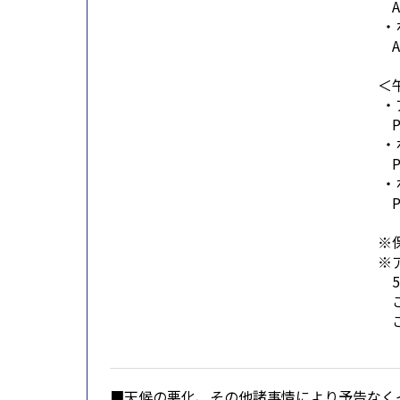
AM
・
A
＜
・
P
・
P
・
P
※
※
5
ご
ご
■天候の悪化、その他諸事情により予告なく