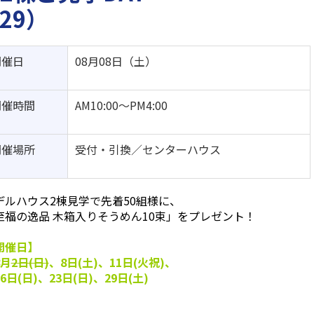
29）
開催日
08月08日（土）
開催時間
AM10:00～PM4:00
開催場所
受付・引換／センターハウス
デルハウス2棟見学で先着50組様に、
至福の逸品 木箱入りそうめん10束」を
プレゼント！
開催日】
月
2日(日)
、8日(土)、11日(火祝)、
日(日)、23日(日)、29日(土)