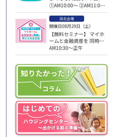
と考える家づくりの予算
①AM10:00～ ②AM11:00
～
浜北会場
開催日08月29日（土）
【無料セミナー】 マイホ
ームと金融資産を 同時に
手に入れる方法
AM10:30～正午