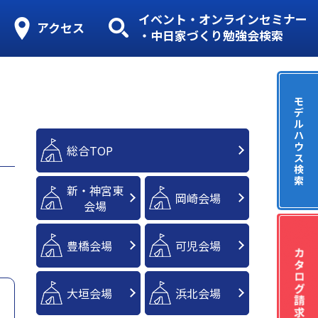
イベント・オンラインセミナー
アクセス
・中日家づくり勉強会検索
モ
デ
ル
ハ
ウ
総合TOP
ス
検
索
新・神宮東
岡崎会場
会場
豊橋会場
可児会場
大垣会場
浜北会場