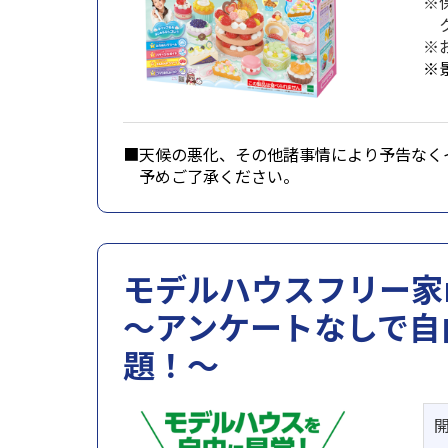
※
ク
※
※
■天候の悪化、その他諸事情により予告なく
■
予めご了承ください。
モデルハウスフリー家m
～アンケートなしで自
題！～