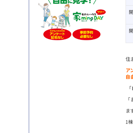
住
ア
自
「
「
ま
1