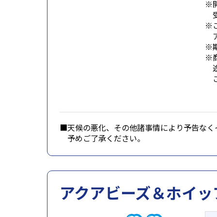
※
受
※
ア
※
※
途
ご
■天候の悪化、その他諸事情により予告なく
■
予めご了承ください。
アクアビーズ＆ホイッ