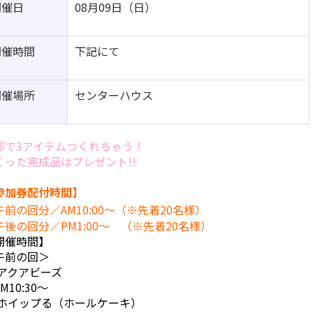
開催日
08月09日（日）
開催時間
下記にて
開催場所
センターハウス
部で3アイテムつくれちゃう！
くった完成品はプレゼント!!
参加券配付時間】
前の回分／AM10:00～（※先着20名様）
後の回分／PM1:00～
（※先着20名様）
開催時間】
午前の回＞
アクアビーズ
10:30～
ホイップる
（ホールケーキ）