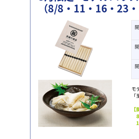
（8/8・11・16・23・
モ
「
【
8
16