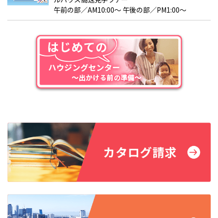
響することもあります。次に挙げるポイントは個々に手を入れや
午前の部／AM10:00～ 午後の部／PM1:00～
すい部分なので、自分が眠りやすいよう追及してみてください。
照明のポイント
照明も、質の高い睡眠を求める上で欠かせないこだわりポイント
です。光は睡眠に大きく影響するからです。人間の体は光が照る明
るいところでは覚醒し、暗いところではリラックス状態になり眠
りやすくなります。これを利用し、寝室の照明で就寝に適した空
間を演出しましょう。間接照明などやわらかな光を使えば、体が
睡眠の準備をしやすくなります。照明の色も、青みの強い昼光色
ではなく電球色など落ち着いた色合いの方が寝室には適していま
す。寝室での読書など明るさが必要な場面があるなら、手元だけ
を照らせる照明器具を使うのも手でしょう。