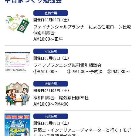
窓やクローゼットの位置について
豊橋会場
開催日08月08日（土）
窓やクローゼットの位置も、間違うと「こんなはずじゃなかっ
ファイナンシャルプランナーによる住宅ローン比較
た」につながりやすい部分です。特にクローゼットは扉を開くタ
個別相談会
イプが多くみられますが、この扉の可動域が重要。可動域を考え
AM10:00～正午
ずに物を置くと、扉が引っかかってしまい思うように開閉ができな
くなる場合もあります。扉を押し引きするタイプではなく、横に
スライドさせるタイプを選べば開閉にそれほどスペースを要さない
可児会場
でしょう。また、窓のすぐ近くは部屋の中でも温度差が生じやす
開催日08月08日（土）
いので、できる限りベッドを配置しない方が無難です。夏は外の暑
ライフプランニング無料個別相談会
さが、冬は外の寒さが窓を通して部屋に伝わりやすい箇所なので
①AM10:00～ ②PM1:00～予約済 ③PM2:30～
す。暑さや寒さを感じやすい場所は睡眠が浅くなる可能性があり、
上質な眠りを得にくくなります。もし窓辺にベッドを配置するな
大垣会場
ら、極力窓から距離をとったり、カーテンで外の寒さ・暑さをや
開催日08月08日（土）
わらげたりなどの対策がおすすめです。
家相相談会 尾張猿田彦神社
AM10:00～PM4:00
睡眠の質が上がるその他のポイントとは？
浜北会場
睡眠のクオリティを上げるために意識したい、その他のポイント
開催日08月08日（土）
を紹介します。快適な睡眠を叶えるには、自分にとって眠りやすい
建築士・インテリアコーディネーターと行く！モデ
環境を整えることが大切です。細かなレイアウトが眠りの質に影
ルハウス高速見学ツアー