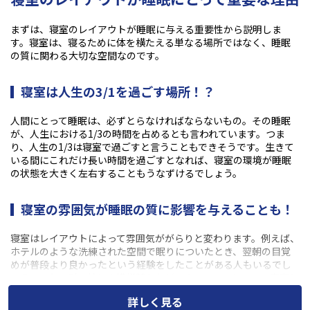
まずは、寝室のレイアウトが睡眠に与える重要性から説明しま
す。寝室は、寝るために体を横たえる単なる場所ではなく、睡眠
の質に関わる大切な空間なのです。
寝室は人生の3/1を過ごす場所！？
人間にとって睡眠は、必ずとらなければならないもの。その睡眠
が、人生における
1/3
の時間を占めるとも言われています。つま
り、人生の
1/3
は寝室で過ごすと言うこともできそうです。生きて
いる間にこれだけ長い時間を過ごすとなれば、寝室の環境が睡眠
の状態を大きく左右することもうなずけるでしょう。
寝室の雰囲気が睡眠の質に影響を与えることも！
寝室はレイアウトによって雰囲気ががらりと変わります。例えば、
ホテルのような洗練された空間で眠りについたとき、翌朝の目覚
めが普段より良かったという経験をしたことがある人もいるでし
ょう。また、引っ越しや模様替えなどによって、これまでの寝室と
レイアウトを変えたら眠りの内容まで変わったと感じる人もいる
詳しく見る
かもしれません。寝室の雰囲気が睡眠に適していれば睡眠の質は