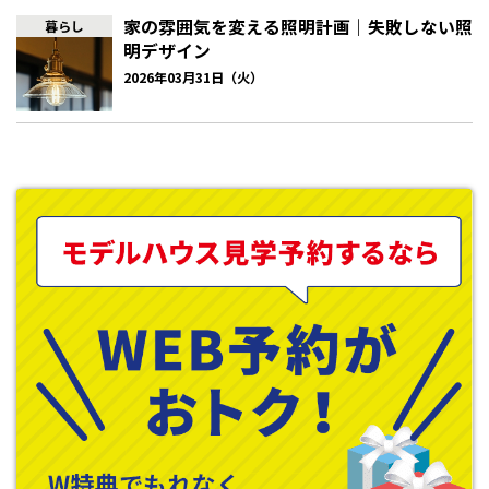
いきましょう。
家の雰囲気を変える照明計画｜失敗しない照
暮らし
明デザイン
部屋の広さについて
2026年03月31日（火）
寝室として十分な広さを確保することは基本的なポイントです。
ベッドやサイドテーブルなど、寝室に必要な家具を配置した上で、
無理なくスムーズに部屋の中を移動できるくらいの広さが欲しい
ものです。部屋を広く使うために気を付けたいのは、あまり多く
の物を置かないこと。いくら広い寝室でも、設置するものが多い
とスペースが狭まり圧迫感が生じます。また、置いた物が動線の邪
魔をして過ごしにくい空間になってしまう可能性もあります。寝室
をいろいろなインテリアアイテムで飾りたい、収納家具をたくさ
ん置きたいなどの希望がある人もいるかもしれませんが、寝室は
寝るために必要な物以外は置かず、できる限りシンプルなレイア
ウトにとどめるのが理想的です。設置したい物をリストアップ
し、優先順位をつけながら吟味しましょう。
ベッドの大きさについて
ベッドの大きさも寝室のレイアウトに大きく影響するのでじっく
り考えたいところです。ベッドは寝室で最もサイズ感のある家