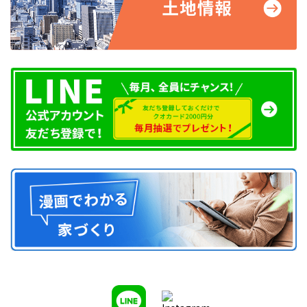
レイアウトや壁紙のポイント
寝室のレイアウトのちょっとした工夫によって、睡眠の質を向上さ
せられます。例えば、ベッドは頭側を壁につけてレイアウトする
のが良いでしょう。頭の周りが開放的だと、落ち着いて寝られない
人が多く見られます。また、頭側が窓に向いていると、布団から出
ている頭や首元が外気に影響を受け、体調を崩しやすくなる可能
性もあります。ただし、ベッドの頭側以外の部分は少し周りの壁
などと余裕を持たせてください。壁ギリギリにベッドを配置する
と、壁が原因でかけ布団がたわみ、眠っているときに布団のすき間
から空気が入ってきやすくなるからです。さらに、ベッドから寝室
のドアが見えなければなお良いでしょう。ドアは「誰かが入ってき
そう」という想像を駆り立てやすい部分であり、視界に入ると落
ち着かない人もよく見られます。