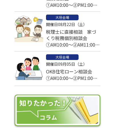
①AM10:00～②PM1:00～
③PM2:30～
大垣会場
開催日08月22日（土）
税理士に直接相談 家づ
くり税務個別相談会
①AM10:00～②AM11:00～
③PM1:00～④PM2:00～
大垣会場
⑤PM3:00～
開催日09月05日（土）
OKB住宅ローン相談会
①AM10:00～②PM1:00～
③PM2:30～