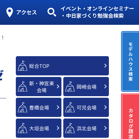
イベント・オンラインセミナー
アクセス
・中日家づくり勉強会検索
ト！
モ
デ
ル
ハ
ウ
総合TOP
ス
ゼ
検
索
新・神宮東
岡崎会場
会場
豊橋会場
可児会場
大垣会場
浜北会場