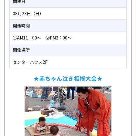
開催日
08月23日（日）
開催時間
①AM11：00～ ②PM2：00～
開催場所
センターハウス2F
★
赤ちゃん泣き相撲大会★