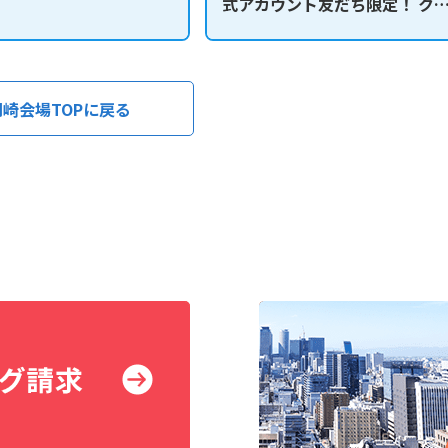
式アカウント友だち限定！ ク
ズラリー抽選会
岡崎会場TOPに戻る