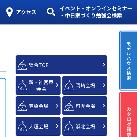
イベント・オンラインセミナー
アクセス
・中日家づくり勉強会検索
モ
デ
ル
ハ
ウ
総合TOP
ス
検
索
新・神宮東
岡崎会場
会場
豊橋会場
可児会場
大垣会場
浜北会場