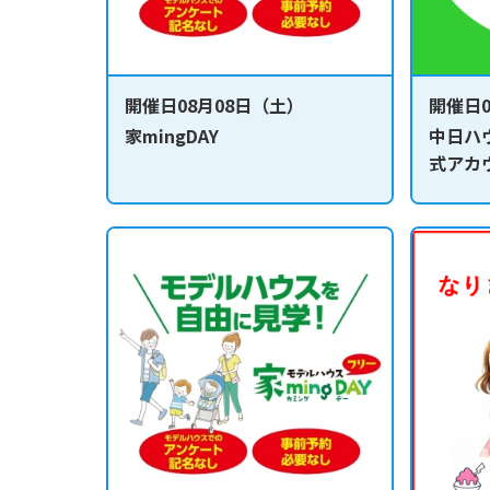
開催日08月08日（土）
開催日0
家mingDAY
中日ハ
式アカ
ズラリ