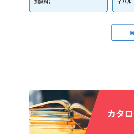
加無料】
ィバル