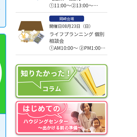
①11:00～②13:00～
ち
③14:00～④15:00～
岡崎会場
開催日08月23日（日）
ライフプランニング 個別
相談会
①AM10:00～ ②PM1:00～
③PM2:30～
公