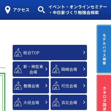
イベント・オンラインセミナー
アクセス
・中日家づくり勉強会検索
モ
デ
ル
ハ
ウ
総合TOP
ス
検
索
新・神宮東
岡崎会場
会場
豊橋会場
可児会場
大垣会場
浜北会場