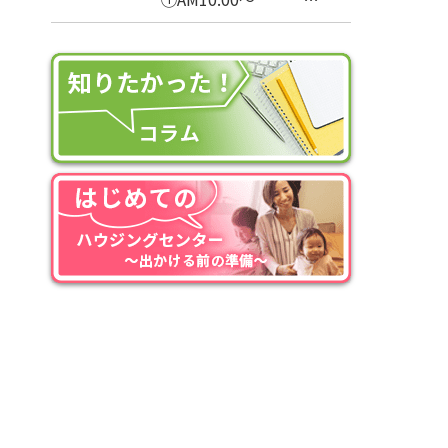
②AM11:00～
③PM1:00～
④PM2:00～
⑤PM3:00～