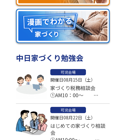
中日家づくり勉強会
可児会場
開催日08月15日（土）
家づくり税務相談会
①AM10：00～
②AM11：00～
③PM1：00～予約済
可児会場
開催日08月22日（土）
④PM2：00～
はじめての家づくり相談
⑤PM3：00～
会
①AM10:00～