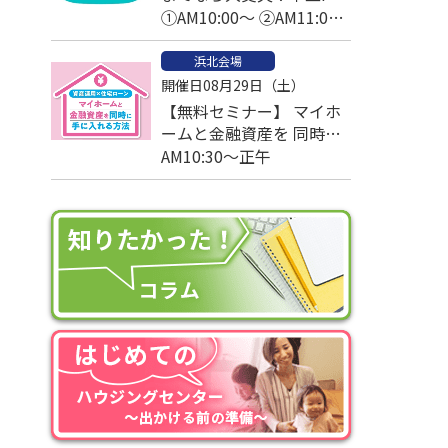
と考える家づくりの予算
①AM10:00～ ②AM11:00
～
浜北会場
開催日08月29日（土）
【無料セミナー】 マイホ
ームと金融資産を 同時に
手に入れる方法
AM10:30～正午