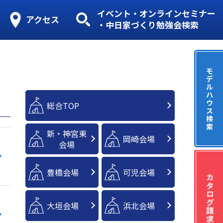
イベント・オンラインセミナー
アクセス
・中日家づくり勉強会検索
モ
デ
ル
ハ
ウ
総合TOP
ス
検
索
新・神宮東
岡崎会場
会場
実
豊橋会場
可児会場
大垣会場
浜北会場