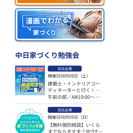
中日家づくり勉強会
浜北会場
開催日08月08日（土）
建築士・インテリアコー
ディネーターと行く！モ
デルハウス高速見学ツア
午前の部／AM10:00～ 午
ー
後の部／PM1:00～
浜北会場
開催日08月09日（日）
【無料個別相談】いくら
までなら大丈夫？中立FP