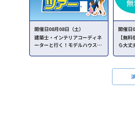
開催日08月08日（土）
開催日0
建築士・インテリアコーディネ
【無料
ーターと行く！モデルハウス高
ら大丈
速見学ツアー
くりの
午前の部／AM10:00～ 午後の部／
①AM10:
PM1:00～