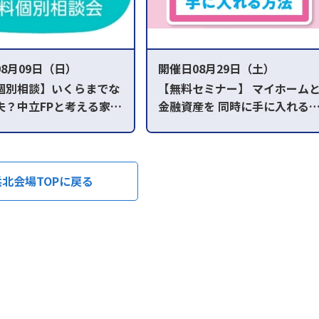
8月09日（日）
開催日08月29日（土）
個別相談】いくらまでな
【無料セミナー】 マイホーム
夫？中立FPと考える家づ
金融資産を 同時に手に入れる
予算
法
00～ ②AM11:00～
AM10:30～正午
浜北会場TOPに戻る