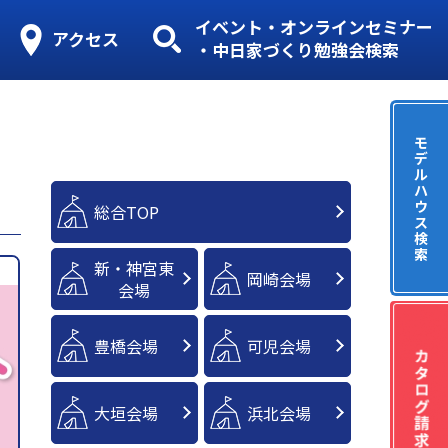
イベント・オンラインセミナー
アクセス
・中日家づくり勉強会検索
モ
デ
ル
ハ
ウ
総合TOP
ス
検
索
新・神宮東
岡崎会場
会場
豊橋会場
可児会場
大垣会場
浜北会場