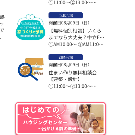
①11:00～②13:00～
③14:00～④15:00～
浜北会場
熱
っ
開催日08月09日（日）
で
【無料個別相談】いくら
、
までなら大丈夫？中立FP
と考える家づくりの予算
①AM10:00～ ②AM11:00
～
岡崎会場
開催日08月09日（日）
住まい作り無料相談会
【建築・設計】
①11:00～②13:00～
③14:00～④15:00～