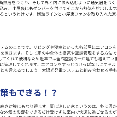
断熱層をつくり、そして外と内に挟み込むように通気層をつく
込み、小屋裏にもダンバーを付けてそこから熱気を排出します
るというわけです。断熱ラインと小屋裏ファンを取り入れた家
ステムのことです。リビングや寝室といった各部屋にエアコンを
備を置きます。そして家の中全体の換気や空調管理をする方法で
してくれて便利なため近年では全館空調の一戸建ても増えてい
に管理してくれます。エアコンをずっとつけっぱなしにするよ
いとも言えるでしょう。太陽光発電システムと組み合わせる手
策もできる！？
ろ寒さ対策にもなり得ます。夏に涼しい家というのは、冬に温か
んな外気の影響をできるだけ受けずに室内で快適に過ごせるのが