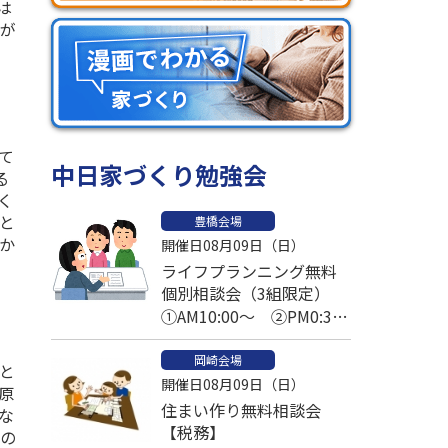
は
費が
て
中日家づくり勉強会
る
く
と
豊橋会場
か
開催日08月09日（日）
ライフプランニング無料
個別相談会（3組限定）
①AM10:00～ ②PM0:30
～ ③PM2:30～
岡崎会場
と
開催日08月09日（日）
原
住まい作り無料相談会
な
【税務】
温の