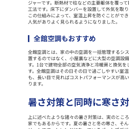
ジャーです。断熱材で柱などの主要躯体を覆って
工法です。床下にダンバーを設置して外気を取り
この仕組みによって、室温上昇を防ぐことができ
人気がありよく見られるようになりました。
全館空調もおすすめ
全館空調とは、家の中の空調を一括管理するシ
置するのではなく、小屋裏などに大型の空調設
す。
1
台で建物全部の空気清浄と冷暖房と換気を
す。全館空調はその日その日で過ごしやすい室温
も、長い目で見ればコストパフォーマンスが高
ります。
暑さ対策と同時に寒さ対
上に述べたような諸々の暑さ対策は、実のとこ
家でもあるからです。夏の暑さと冬の寒さ、そ