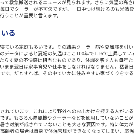
って救急搬送されるニュースが見られます。さらに気温の高さ
な毎日でクーラーが不可欠ですが、一日中つけ続けるのも光熱
行うことが重要と言えます。
ている
寝ている家庭も多いです。その結果クーラー病や夏風邪を引い
のデータによると夏場の気温はここ
100
年で
1.16
℃上昇してい
たらす夏の不快感は相当なものであり、体調を壊す人も毎年た
ないまま翌日は家事育児や仕事をしなければなりません。猛暑日
うです。だとすれば、その中でいかに住みやすい家づくりをする
！
令されています。これにより野外へのお出かけを控える人がいる
です。もちろん扇風機やクーラーなどを使用していないことが
暑さ対策が成されていないことも大きな要因です。特に体力が
。高齢者の場合は自身で体温管理ができなくなってしまい、室