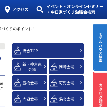
イベント・オンラインセミナー
アクセス
・中日家づくり勉強会検索
家づくりのポイント！
モ
デ
ル
ハ
ウ
総合TOP
ス
の
検
索
新・神宮東
岡崎会場
会場
豊橋会場
可児会場
暑
さ
大垣会場
浜北会場