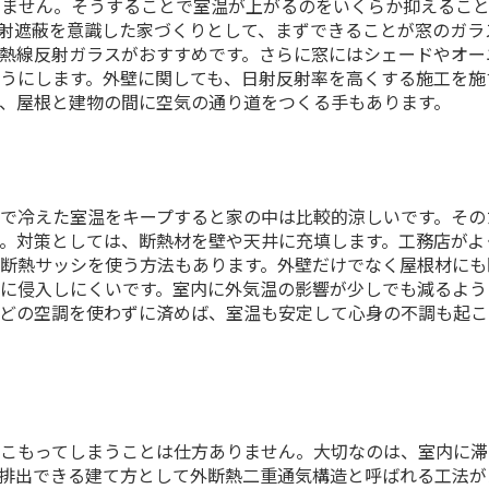
せません。そうすることで室温が上がるのをいくらか抑えるこ
射遮蔽を意識した家づくりとして、まずできることが窓のガラ
熱線反射ガラスがおすすめです。さらに窓にはシェードやオー
うにします。外壁に関しても、日射反射率を高くする施工を施
、屋根と建物の間に空気の通り道をつくる手もあります。
で冷えた室温をキープすると家の中は比較的涼しいです。その
。対策としては、断熱材を壁や天井に充填します。工務店がよ
断熱サッシを使う方法もあります。外壁だけでなく屋根材にも
に侵入しにくいです。室内に外気温の影響が少しでも減るよう
などの空調を使わずに済めば、室温も安定して心身の不調も起こ
がこもってしまうことは仕方ありません。大切なのは、室内に滞
排出できる建て方として外断熱二重通気構造と呼ばれる工法が