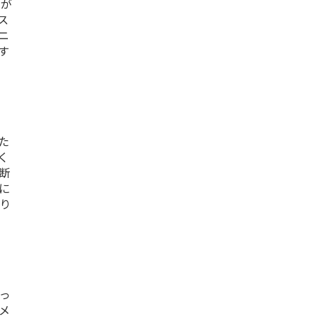
とが
ス
ニ
す
た
く
断
に
り
っ
メ