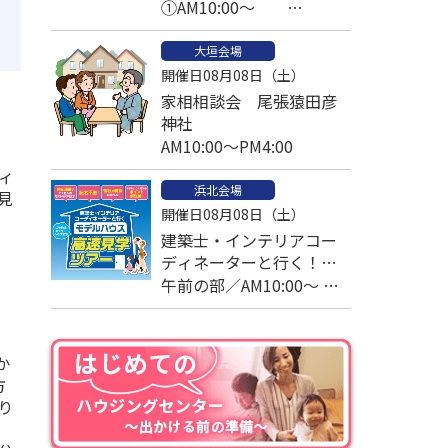
①AM10:00～
②PM1:00～予約済
大垣会場
③PM2:30～
開催日08月08日（土）
家相相談会 尾張猿田彦
神社
AM10:00～PM4:00
ィ
浜北会場
見
開催日08月08日（土）
建築士・インテリアコー
ディネーターと行く！モ
デルハウス高速見学ツア
午前の部／AM10:00～ 午
ー
後の部／PM1:00～
か
方
り
」