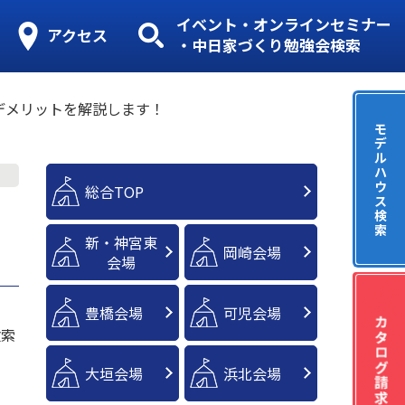
イベント・オンラインセミナー
アクセス
・中日家づくり勉強会検索
デメリットを解説します！
モ
デ
ル
ハ
ウ
総合TOP
ス
ト
検
索
新・神宮東
岡崎会場
会場
豊橋会場
可児会場
検索
大垣会場
浜北会場