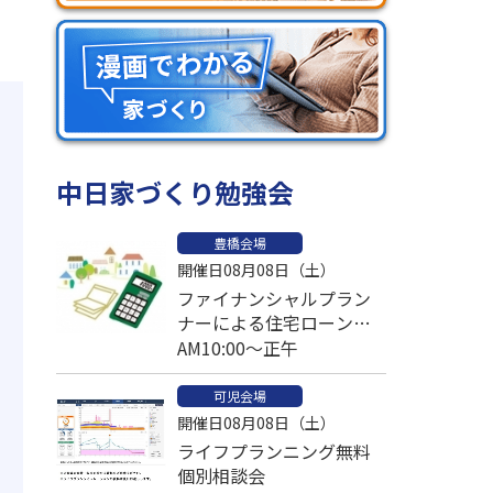
中日家づくり勉強会
豊橋会場
開催日08月08日（土）
ファイナンシャルプラン
ナーによる住宅ローン比
較個別相談会
AM10:00～正午
可児会場
開催日08月08日（土）
ライフプランニング無料
個別相談会