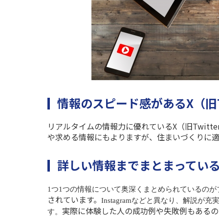
情報のスピード感があるX（旧Tw
リアルタイムの情報力に優れている
X
（旧
Twitte
や求める情報にもよりますが、住まいづくりに
詳しい情報までまとまってい
1
つ
1
つの情報について奥深くまとめられているのが
されています。
Instagram
などと異なり、解説が充
実際に体験した人の成功例や失敗例もあるの
す。