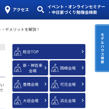
イベント・オンラインセミナー
アクセス
・中日家づくり勉強会検索
ト・デメリットを解説！
モ
デ
ル
ハ
ウ
総合TOP
ス
リ
検
索
新・神宮東
岡崎会場
会場
豊橋会場
可児会場
もい
で
大垣会場
浜北会場