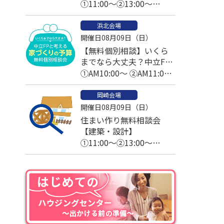
①11:00～②13:00～
③14:00～④15:00～
浜北会場
開催日08月09日（日）
【無料個別相談】いくら
までなら大丈夫？中立FP
と考える家づくりの予算
①AM10:00～ ②AM11:00
～
岡崎会場
開催日08月09日（日）
住まい作り無料相談会
【建築・設計】
①11:00～②13:00～
③14:00～④15:00～