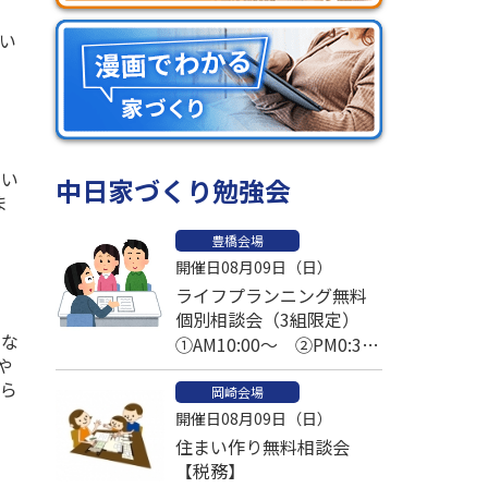
い
てい
中日家づくり勉強会
ま
豊橋会場
開催日08月09日（日）
ライフプランニング無料
個別相談会（3組限定）
異な
①AM10:00～ ②PM0:30
や
～ ③PM2:30～
くら
岡崎会場
開催日08月09日（日）
住まい作り無料相談会
【税務】