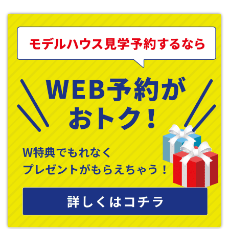
に戦火により焼失
、戦後
1954年に再建されました。
天守閣と同時に焼失した本丸御殿は、
戦前は国宝に指定されてお
り、写真や図面が残っていたため、
2018
年に忠実に復元されまし
た。襖絵や彫刻欄間などもまばゆい輝きを放っています。現在の天
守閣は耐震の観点から閉鎖中ですが、近い将来に木造復元を目指
しています。
徳川美術館は、尾張徳川家に代々受け継がれた大名道具など
1
万件
あまりを収蔵、展示しています。武具や刀剣をはじめ、大名道具
やひな人形、国宝の源氏物語絵巻も収蔵され年に
1
回公開されてい
ます。
ものづくり
トヨタ産業技術記念館は、機織り機に始まるトヨタグループの歴
史と歴代の自動車が見学できます。動く自動織機や本格的な工場
さながらの展示もあります。
ノリタケカンパニーリミテドが運営するノリタケの森は、明治時
代に海外輸出していた洋食器オールドノリタケの展示が見れるほ
か、陶磁器の制作過程も見学でき、お皿やマグカップに絵付け体
験もできます。
都市公園、アミューズメント、テーマパーク