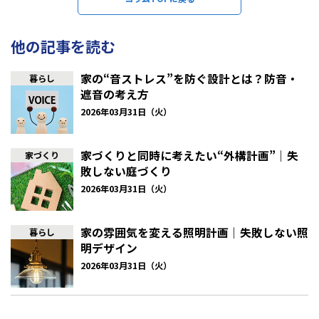
名古屋市基本データ
他の記事を読む
人口は
231
万
9
千人、うち男性
113
万
8
千人、女性
118
万
1
千人 東
京、横浜、大阪に次いで国内第
4
位です。
家の“音ストレス”を防ぐ設計とは？防音・
暮らし
遮音の考え方
ものづくりの聖地
2026年03月31日（火）
大手自動車メーカーはじめ、自動車部品、工作機械、精密機械な
ど著名な製造業企業がたくさんあり、産業の集積地として有名で
家づくりと同時に考えたい“外構計画”｜失
家づくり
す。
敗しない庭づくり
また、近隣
の瀬戸や常滑の窯業が発達し、セラミックス関係の企
業も多くあります。
2026年03月31日（火）
名古屋の魅力
家の雰囲気を変える照明計画｜失敗しない照
暮らし
明デザイン
2026年03月31日（火）
歴史文化
名古屋城は
1615
年に徳川家康によって築城されましたが、
1945年