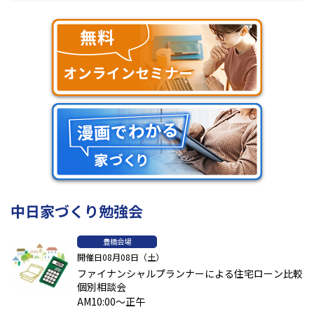
Hisaya odori park
は
2020
年
9
月に整備され、
カフェやブランドシ
ョップが立ち並ぶ明るいくつろぎの場となっています。中部電力ミ
ライタワーの中にあるザタワーホテル名古屋は、ユニークなデザ
イナーズホテルとなっています。
中日家づくり勉強会
豊橋会場
開催日08月08日（土）
ファイナンシャルプランナーによる住宅ローン比較
個別相談会
AM10:00～正午