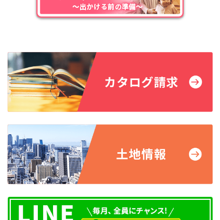
お祭り・イベント情報
熱田まつり、徳川園山車揃え、有松・鳴海絞まつりなどの伝統的
なまつりのほか、世界コスプレサミットやにっぽんど真ん中祭り
といったイベント、そして名古屋の秋の風物詩 名古屋まつりな
どを名古屋観光コンベンションビューローが運営する「名古屋コ
ンシェルジュ
https://www.nagoya-info.jp/
」というホームページ
で紹介しています。
X(Twitter)
、
Facebook
、
instragram
などの
SNS
でもイベント情報を発信しています。
文化施設・図書館
コンサートや演劇など身近な自主事業を行っている名古屋市文化
小劇場は中区を除く全区に設置されています。
図書館は、昭和区にある鶴舞中央図書館を始め、全
16
区に設置さ
れています。
子育て・医療・教育・福祉
名古屋市では子育て世帯を応援する施策を行っており、保育園待機