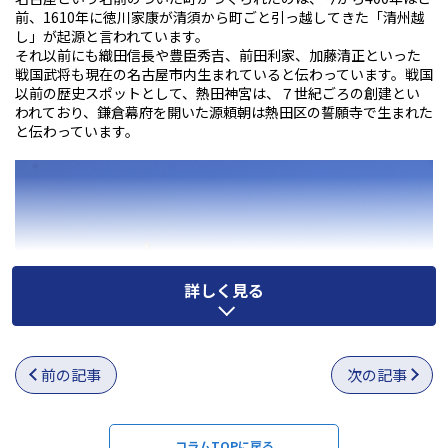
前、
1610
年に徳川家康が清須から町ごと引っ越してきた「清州越
し」が起源と言われています。
それ以前にも織田信長や豊臣秀吉、前田利家、加藤清正といった
戦国武将も現在の名古屋市内生まれていると伝わっています。
戦国
以前の歴史
スポットとして、熱田神宮は、７世紀ごろの創建とい
われており、鎌倉幕府を開いた源頼朝は熱田区の誓願寺で生まれた
と伝わっています。
詳しく見る
前の記事
次の記事
コラムTOPに戻る