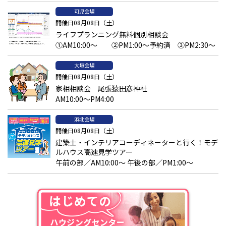
東山動植物園は、広大な敷地に、動物園、植物園、遊園地のある
可児会場
総合公園として市民に親しまれています。
開催日08月08日（土）
港区の名古屋港水族館は、イルカやベルーガ、シャチなどの海の
ライフプランニング無料個別相談会
哺乳類や日本から南極に至る水域に生息する生物を紹介していま
①AM10:00～ ②PM1:00～予約済 ③PM2:30～
す。
2018
年にオープンした日本で唯一のレゴランド
®
ジャパンは、
12
大垣会場
歳以下の子供たちをターゲットに、ファミリーで楽しめるレゴブ
開催日08月08日（土）
ロックのテーマパークです。
2
022年
11
月に名古屋のお隣の長久手市のモリコロパーク内にオー
家相相談会 尾張猿田彦神社
プンした「ジブリパーク」
も大人気です。ジブリ映画の世界に迷
AM10:00～PM4:00
い込んだような建物や装飾、食事が楽しめます。現在オープンして
いる
3
エリアに加え、
2023
年
11
月に「もののけの里」が、
2024
年
3
浜北会場
月に「魔女の谷」が
オープン予定です。
開催日08月08日（土）
建築士・インテリアコーディネーターと行く！モデ
なごやめし
ルハウス高速見学ツアー
午前の部／AM10:00～ 午後の部／PM1:00～
東西の文化のはざまで独自の郷土料理が発達した名古屋やこの近
辺を発祥とするもの、地域の調味料や食材などで料理されている
食べ物のことをなごやめしと言います。
背景には、大豆を主原料にした豆味噌や酢や酒などの醸造文化が
発達し、調味料として利用されたことがあります。