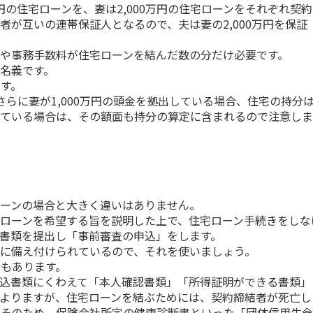
円の住宅ローンを、妻は
2,000
万円の住宅ローンをそれぞれ契約
者が互いの連帯保証人となるので、夫は妻の
2,000
万円を保証
や事務手数料が住宅ローンを結んだ数の分だけ必要です。
名義です。
す。
さらに妻が
1,000
万円の頭金を拠出している場合、住宅の持分
っている場合は、その額面も持分の算定に含まれるので注意し
ーンの場合と大きく違いはありません。
ローンを希望する旨を説明した上で、住宅ローン手続きをしな
書類を提出し「事前審査の申込」をします。
に備え付けられているので、それを使いましょう。
もあります。
込書類にくわえて「本人確認書類」「所得証明ができる書類」
よりますが、住宅ローンを結ぶためには、契約締結者が死亡し
。そのため、保険会社所定の健康診断書といった「団体信用生