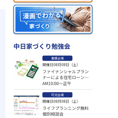
中日家づくり勉強会
豊橋会場
開催日08月08日（土）
ファイナンシャルプラン
ナーによる住宅ローン比
較個別相談会
AM10:00～正午
可児会場
開催日08月08日（土）
ライフプランニング無料
個別相談会