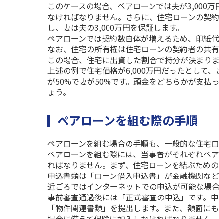
このケースの場合、ペアローンでは夫が
3,000
万
なければなりません。さらに、住宅ローンの契約
し、妻は夫の
3,000
万円を保証します。
ペアローンでは契約数自体が増えるため、印紙代
なお、住宅の所有権は住宅ローンの契約者の共有
この場合、住宅に出資した割合で持分が決まりま
上述の例で住宅価格が
6,000
万円だったとして、
が
50%
で妻が
50%
です。頭金をどちらかが支払
ょう。
ペアローンを組む際の手順
ペアローンを組む場合の手順も、一般的な住宅ロ
ペアローンを組む際には、当事者がそれぞれペア
ればなりません。まず、住宅ローンを結ぶための
申込書類は「ローン借入申込書」が金融機関など
近ごろではインターネットでの申込が可能な場合
事前審査通過後には「正式審査の申込」です。申
「物件関連書類」を提出します。また、額面にも
場合に備えて保険に加入しなければなりません