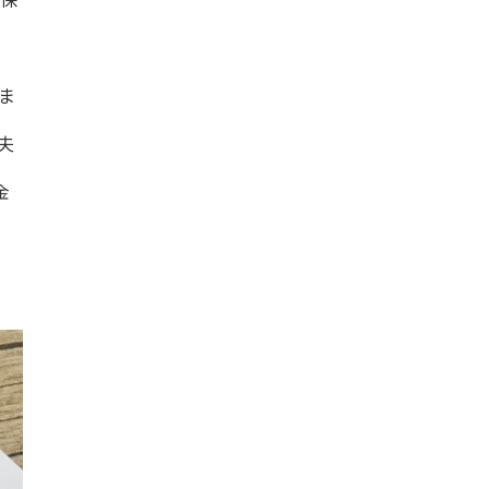
ま
夫
金