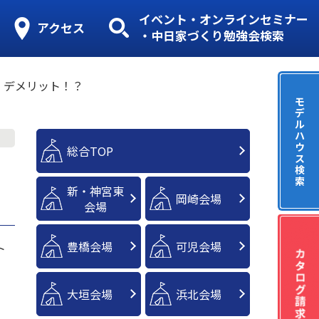
イベント・オンラインセミナー
アクセス
・中日家づくり勉強会検索
・デメリット！？
モ
デ
ル
ハ
ウ
総合TOP
ス
ッ
検
索
新・神宮東
岡崎会場
会場
豊橋会場
可児会場
ト
大垣会場
浜北会場