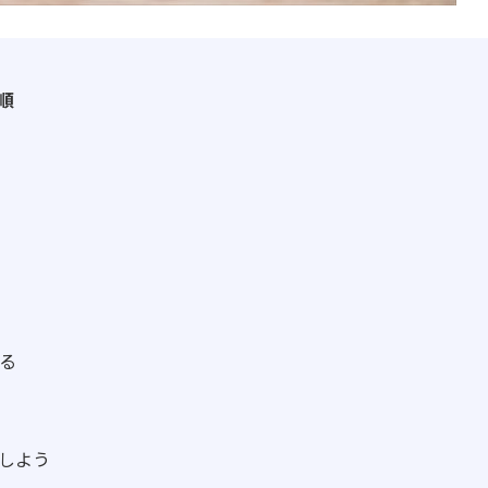
順
る
しよう