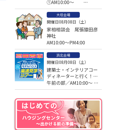
①AM10:00～
②PM1:00～ ③PM2:30～
大垣会場
予約済
開催日08月08日（土）
家相相談会 尾張猿田彦
神社
AM10:00～PM4:00
浜北会場
開催日08月08日（土）
建築士・インテリアコー
ディネーターと行く！モ
デルハウス高速見学ツア
午前の部／AM10:00～ 午
ー
後の部／PM1:00～