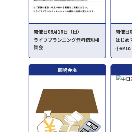
開催日08月16日（日）
開催日0
ライフプランニング無料個別相
はじめ
談会
①AM1
③PM1
①AM10:00～②PM1:00～③PM2:30
～ ⑤P
～
岡崎会場