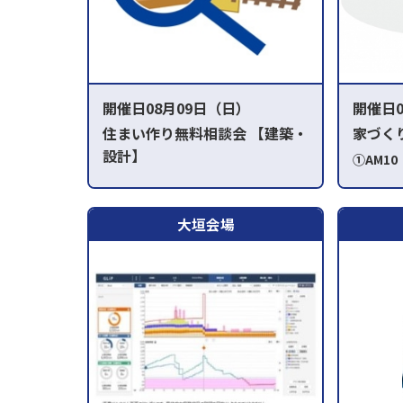
開催日08月09日（日）
開催日0
住まい作り無料相談会 【建築・
家づく
設計】
①AM1
～ ③
①11:00～②13:00～③14:00～
④PM2
④15:00～
大垣会場