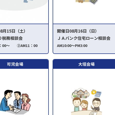
8月15日（土）
開催日08月16日（日）
り税務相談会
ＪＡバンク住宅ローン相談会
0：00～ ②AM11：00
AM10:00～PM3:00
PM1：00～予約済
：00～ ⑤PM3：00～
可児会場
大垣会場