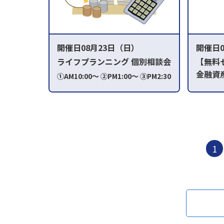
開催日08月23日（日）
開催日0
ライフプランニング 個別相談会
【無料
金融資
①AM10:00～ ②PM1:00～ ③PM2:30
法
～
AM10:
1