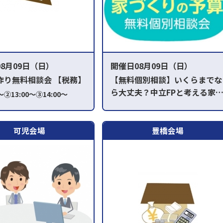
8月09日（日）
開催日08月09日（日）
作り無料相談会 【税務】
【無料個別相談】いくらまでな
ら大丈夫？中立FPと考える家
～②13:00～③14:00～
くりの予算
～
①AM10:00～ ②AM11:00～
可児会場
豊橋会場