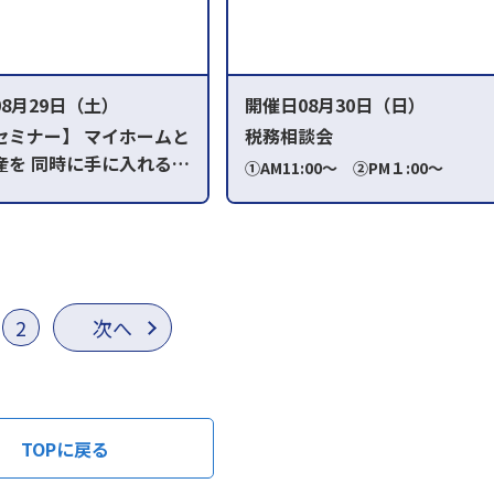
8月29日（土）
開催日08月30日（日）
セミナー】 マイホームと
税務相談会
産を 同時に手に入れる方
①AM11:00～ ②PM１:00～
③PM2：00～ ④PM3：00～
30～正午
2
次へ
TOPに戻る