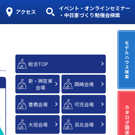
イベント・オンラインセミナー
アクセス
・中日家づくり勉強会検索
モ
デ
ル
ハ
ウ
総合TOP
ス
検
索
新・神宮東
岡崎会場
会場
豊橋会場
可児会場
大垣会場
浜北会場