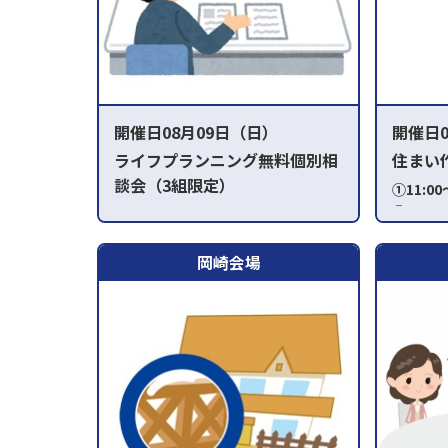
開催日08月09日（日）
開催日0
ライフプランニング無料個別相
住まい
談会（3組限定）
①11:00
④15:00
①AM10:00～ ②PM0:30～
③PM2:30～
岡崎会場